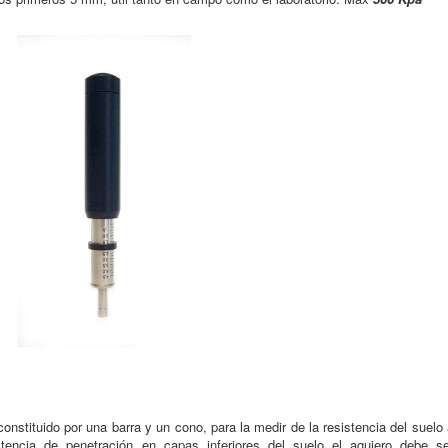
nstituido por una barra y un cono, para la medir de la resistencia del suelo
stencia de penetración en capas inferiores del suelo el agujero debe se