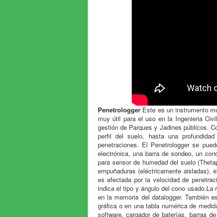
Penetrologger
Este es un instrumento muy 
muy útil para el uso en la Ingenieria Civ
gestión de Parques y Jadines públicos. C
perfil del suelo, hasta una profundida
penetraciones. El Penetrologger se pued
electrónica, una barra de sondeo, un con
para sensor de humedad del suelo (Thetap
empuñaduras (eléctricamente aisladas), el
es afectada por la velocidad de penetrac
indica el tipo y ángulo del cono usado.La
en la memoria del datalogger. También es
gráfica o en una tabla numérica de medida
software, cargador de baterías, barras d