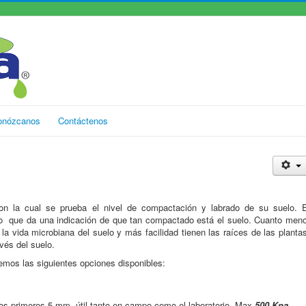
onózcanos
Contáctenos
n la cual se prueba el nivel de compactación y labrado de su suelo. E
lo que da una indicación de que tan compactado está el suelo. Cuanto meno
la vida microbiana del suelo y más facilidad tienen las raíces de las planta
avés del suelo.
emos las siguientes opciones disponibles:
los primeros 5 mm, útil tanto en campo como el laboratorio. Max
500 Kpa