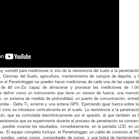
versátil para mediciones in situ de la resistencia del suelo a la penetració
il, Ciencias del Suelo, agricultura, mantenimiento de campos de deporte, y 
on el Penetrologger se pueden hacer mediciones de cada una de las capas de
d de
80 cm
.Es capaz de almacenar y procesar las mediciones de 1.00
e definir como un instrumento que tiene un sensor de fuerza, una memori
o, un sistema de medida de profundidad, un puerto de comunicación, entrad
robe - Delta T), externo y una antena GPS. Ejerciendo igual fuerza sobre la
 cono se introduce verticalmente en el suelo. La resistencia a la penetraci
ión, que es controlada electrónicamente por el aparato, al que también se l
 resistencia que se experimenta durante el proceso de penetración se conser
 posible mostrar los resultados, inmediatamente, en la pantalla LCD, en un
s. El equipo completo incluye: el Penetrologger, un cable de conexión al P
e sondeo, varios conos, comprobador de conos, y una bolsa de herramientas