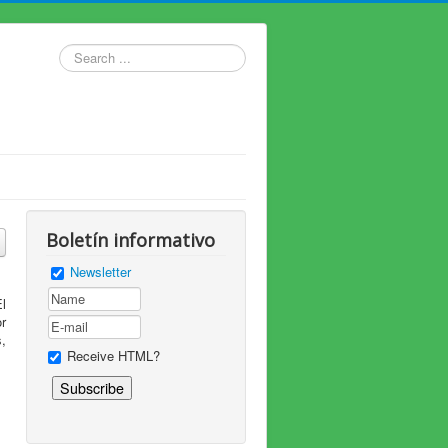
Search
...
Boletín informativo
Newsletter
l
r
s,
Receive HTML?