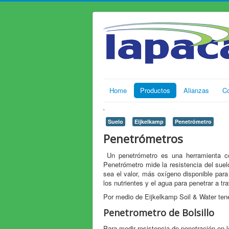
Home
Productos
Alianzas
C
`
Suelo
Eijkelkamp
Penetrómetro
Penetrómetros
Un penetrómetro es una herramienta co
Penetrómetro mide la resistencia del sue
sea el valor, más oxígeno disponible para 
los nutrientes y el agua para penetrar a tr
Por medio de Eijkelkamp Soil & Water ten
Penetrometro de Bolsillo
Para medir resistencia de penetración en 