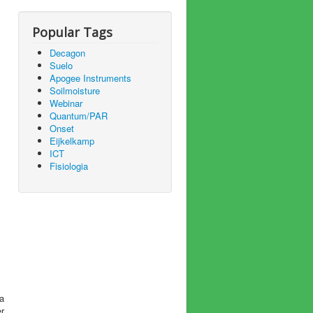
Popular Tags
Decagon
Suelo
Apogee Instruments
Soilmoisture
Webinar
Quantum/PAR
Onset
Eijkelkamp
ICT
Fisiologia
 a
r