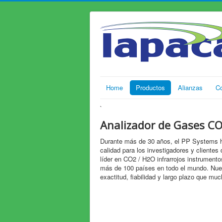
Home
Productos
Alianzas
C
`
Analizador de Gases C
Durante más de 30 años, el PP Systems ha 
calidad para los investigadores y clientes
líder en CO2 / H2O infrarrojos instrument
más de 100 países en todo el mundo. Nues
exactitud, fiabilidad y largo plazo que muc