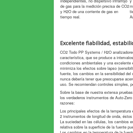
independientes, no dispersivo infrarrojo
y
de gas para la medición precisa de CO2
m
y H2O de una corriente de gas en
t
tiempo real.
A
Excelente fiabilidad, estabi
CO2 Todo PP Systems / H2O analizadores d
característica, que se produce a intervalo
condiciones ambientales y una excelente e
minimiza los efectos sobre lapso (sensibi
fuente, los cambios en la sensibilidad del
nunca debería tener que preocuparse acerc
uso. Se recomiendan controles simples, p
Sobre la base de nuestra extensa pruebas i
los verdaderos instrumentos de Auto-Zero 
razones:
Los principales efectos de la temperatura e
2 instrumentos de longitud de onda, éstos 
La suciedad en las células, los cambios en
relativa sobre la superficie de la fuente p
Los cambios en la temperatura de la fuente