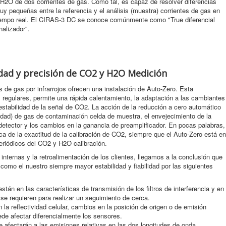
 H2O de dos corrientes de gas. Como tal, es capaz de resolver diferencias
uy pequeñas entre la referencia y el análisis (muestra) corrientes de gas en
iempo real. El CIRAS-3 DC se conoce comúnmente como "True diferencial
nalizador".
lidad y precisión de CO2 y H2O Medición
e gas por infrarrojos ofrecen una instalación de Auto-Zero. Esta
s regulares, permite una rápida calentamiento, la adaptación a las cambiantes
stabilidad de la señal de CO2. La acción de la reducción a cero automático
lidad) de gas de contaminación celda de muestra, el envejecimiento de la
 detector y los cambios en la ganancia de preamplificador. En pocas palabras,
a de la exactitud de la calibración de CO2, siempre que el Auto-Zero está en
eriódicos del CO2 y H2O calibración.
nternas y la retroalimentación de los clientes, llegamos a la conclusión que
como el nuestro siempre mayor estabilidad y fiabilidad por las siguientes
stán en las características de transmisión de los filtros de interferencia y en
se requieren para realizar un seguimiento de cerca.
 la reflectividad celular, cambios en la posición de origen o de emisión
uede afectar diferencialmente los sensores.
 afectarán a las emisiones relativas en las dos longitudes de onda.