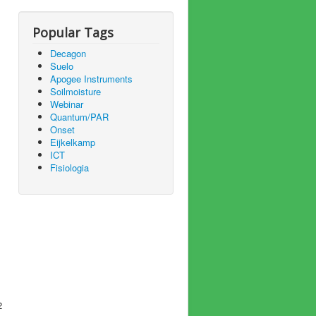
Popular Tags
Decagon
Suelo
Apogee Instruments
Soilmoisture
Webinar
Quantum/PAR
Onset
Eijkelkamp
ICT
Fisiologia
2