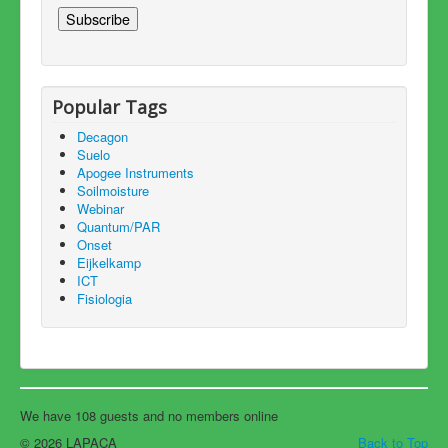
Popular Tags
Decagon
Suelo
Apogee Instruments
Soilmoisture
Webinar
Quantum/PAR
Onset
Eijkelkamp
ICT
Fisiologia
We have 108 guests and no members online
© 2026 LAPACA
Back to Top