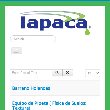
Search
...
Toggle
Navigation
Home
`
Enter Part of Title
Productos
Display #
Alianzas
Barreno Holandés
Conózcanos
Contáctenos
Equipo de Pipeta ( Física de Suelos:
Textura)